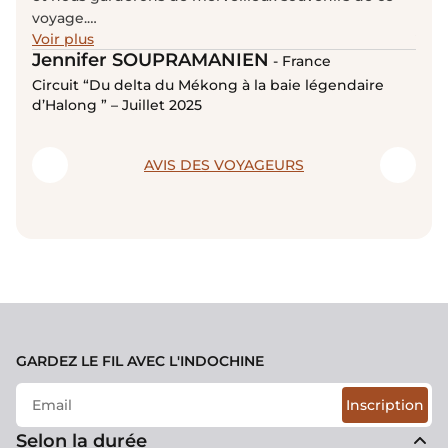
Camb
Les 
voyage.
Juin
du 1
Voir plus
Dès nos premiers échanges, avant même la
d'av
Jennifer SOUPRAMANIEN
- France
réservation, vous avez pris le temps d'écouter nos
vols
attentes, de respecter notre budget et de nous
Circuit “Du delta du Mékong à la baie légendaire
chau
d’Halong ” – Juillet 2025
proposer un itinéraire parfaitement adapté à notre
Déjà
famille et à nos enfants. Nous nous sommes tout de
avo
suite sentis en confiance.
a fa
AVIS DES VOYAGEURS
d'em
été
GARDEZ LE FIL AVEC L'INDOCHINE
Inscription
Selon la durée