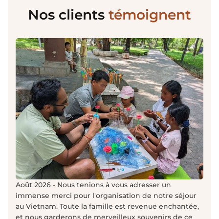
Nos clients
témoignent
Juil
qual
NHUN
cont
Août 2026 - Nous tenions à vous adresser un
45 j
immense merci pour l'organisation de notre séjour
Voir
peti
au Vietnam. Toute la famille est revenue enchantée,
Gro
sema
et nous garderons de merveilleux souvenirs de ce