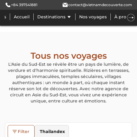
+84 397541881
contact@vietnamdecouverte.com
pos
Accueil
Destinations
Nos voyages
À propos
Tous nos voyages
L'Asie du Sud-Est se révèle être un pays de lumière, de
verdure et d'harmonie spirituelle. Rizières en terrasses,
plages immaculées, temples séculaires, villages
authentiques : un monde à part, où chaque instant
réserve son lot de découvertes. Avec notre agence de
circuit en Asie du Sud-Est, vous vivez une expérience
unique, entre culture et émotions.
Filter
Thailande
x